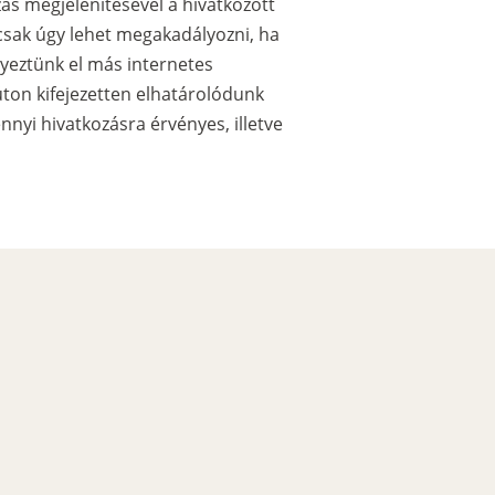
zás megjelenítésével a hivatkozott
 – csak úgy lehet megakadályozni, ha
lyeztünk el más internetes
úton kifejezetten elhatárolódunk
nnyi hivatkozásra érvényes, illetve