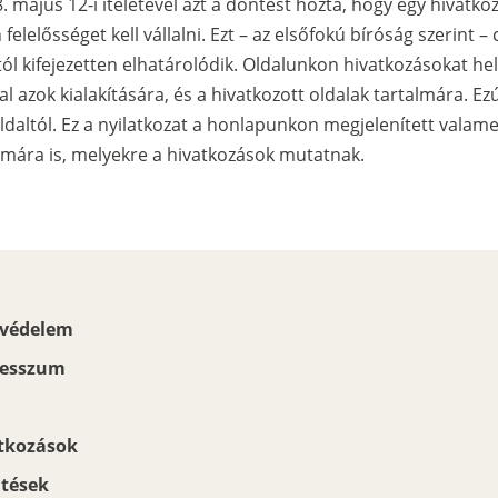
május 12-i ítéletével azt a döntést hozta, hogy egy hivatko
 felelősséget kell vállalni. Ezt – az elsőfokú bíróság szerint
tól kifejezetten elhatárolódik. Oldalunkon hivatkozásokat he
 azok kialakítására, és a hivatkozott oldalak tartalmára. Ez
ldaltól. Ez a nyilatkozat a honlapunkon megjelenített valame
lmára is, melyekre a hivatkozások mutatnak.
védelem
esszum
tkozások
ltések