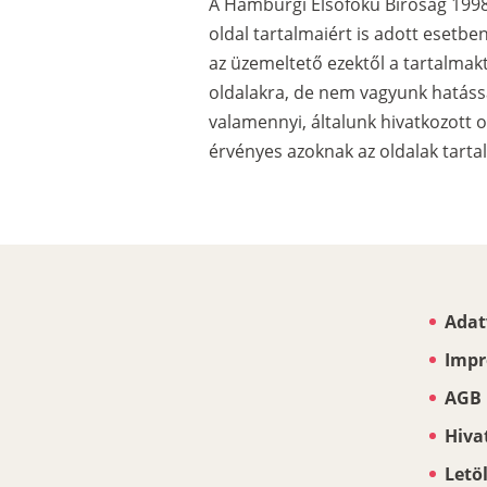
A Hamburgi Elsőfokú Bíróság 1998. 
oldal tartalmaiért is adott esetben
az üzemeltető ezektől a tartalmak
oldalakra, de nem vagyunk hatással
valamennyi, általunk hivatkozott o
érvényes azoknak az oldalak tarta
Adat
Impr
AGB
Hiva
Letö