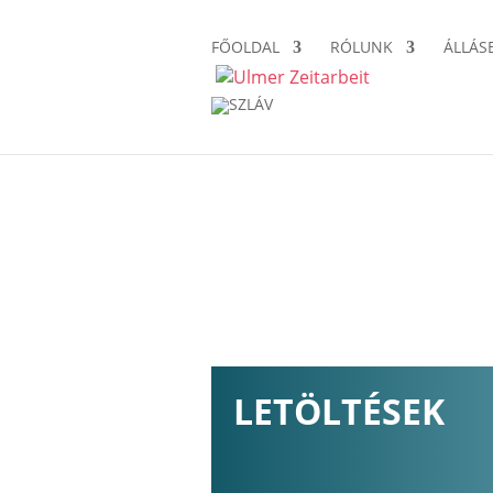
álláskeresés
Kezdeményező
FŐOLDAL
RÓLUNK
ÁLLÁS
alkalmazás
érintkezés
LETÖLTÉSEK