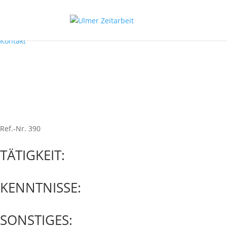
Jobsuche
Initiativ
Bewerbung
Kontakt
Offene Stelle: Testmonteur
Ref.-Nr. 390
TÄTIGKEIT:
KENNTNISSE:
SONSTIGES: