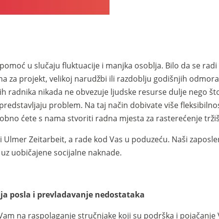
 pomoć u slučaju fluktuacije i manjka osoblja. Bilo da se r
ma za projekt, velikoj narudžbi ili razdoblju godišnjih odmora,
h radnika nikada ne obvezuje ljudske resurse dulje nego što 
predstavljaju problem. Na taj način dobivate više fleksibilnos
obno ćete s nama stvoriti radna mjesta za rasterećenje tržiš
ki Ulmer Zeitarbeit, a rade kod Vas u poduzeću. Naši zaposl
uz uobičajene socijalne naknade.
a posla i prevladavanje nedostataka
am na raspolaganje stručnjake koji su podrška i pojačanje V