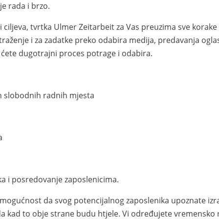
e rada i brzo.
 ciljeva, tvrtka Ulmer Zeitarbeit za Vas preuzima sve korak
a traženje i za zadatke preko odabira medija, predavanja ogla
 ćete dugotrajni proces potrage i odabira.
h slobodnih radnih mjesta
a
ka i posredovanje zaposlenicima.
 mogućnost da svog potencijalnog zaposlenika upoznate izr
a kad to obje strane budu htjele. Vi određujete vremensko r