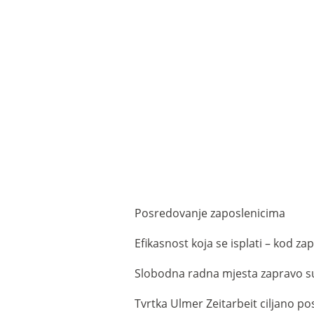
POSREDOVANJE
MJESTIMA
Uštedite vrijeme i novac.
Posredovanje zaposlenicima
Efikasnost koja se isplati – kod z
Slobodna radna mjesta zapravo s
Tvrtka Ulmer Zeitarbeit ciljano p