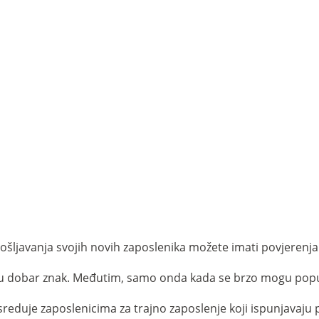
 RADNIM
apošljavanja svojih novih zaposlenika možete imati povjerenja
u dobar znak. Međutim, samo onda kada se brzo mogu popu
osreduje zaposlenicima za trajno zaposlenje koji ispunjavaj