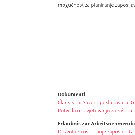
mogućnost za planiranje zapošljav
PREUZIMANJA
za klijente.
Dokumenti
Članstvo u Savezu poslodavaca iG
Potvrda o savjetovanju za zaštitu
Erlaubnis zur Arbeitsnehmerüb
Dozvola za ustupanje zaposlenika