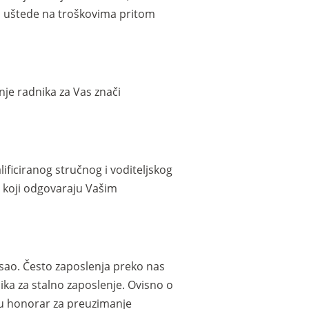
sim uštede na troškovima pritom
nje radnika za Vas znači
ficiranog stručnog i voditeljskog
a koji odgovaraju Vašim
sao. Često zaposlenja preko nas
ka za stalno zaposlenje. Ovisno o
u honorar za preuzimanje