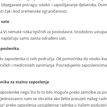
o. Izbjegavate potragu, odabir i zapošljavanje djelatnika. O
sti čak i kod vremenske ograničenosti.
 sate
a Vi nemate rizika tipičnih za poslodavce. Istodobno ustupa
naplaćuju samo zaista odrađeni sati.
aposlenika
 zaposlenika iz svih područja. Od pomoćnika do visoko kvali
rtničkih i medicinskih zanimanja. Posredujemo zaposlenicim
nika za stalno zaposlenje
zaposlenike nego što bi to bilo moguće preko zamolbe za po
Jednostavno nam se obratite ako želite preuzeti našeg radni
ka“ preko zaposlenja ustupljenog radnika u Vašem poduzeć