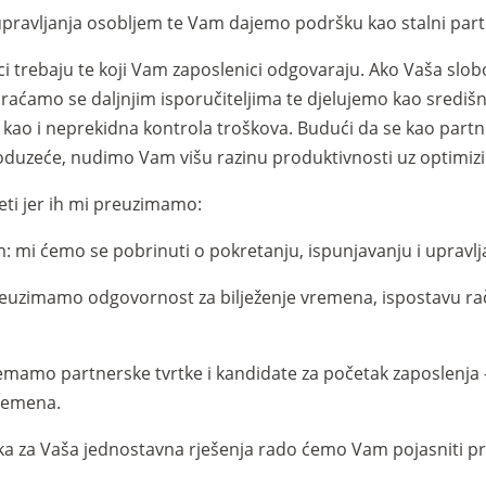
pravljanja osobljem te Vam dajemo podršku kao stalni partn
aci trebaju te koji Vam zaposlenici odgovaraju. Ako Vaša s
raćamo se daljnjim isporučiteljima te djelujemo kao središn
kao i neprekidna kontrola troškova. Budući da se kao partn
oduzeće, nudimo Vam višu razinu produktivnosti uz optimizi
eti jer ih mi preuzimamo:
: mi ćemo se pobrinuti o pokretanju, ispunjavanju i upravlj
reuzimamo odgovornost za bilježenje vremena, ispostavu ra
emamo partnerske tvrtke i kandidate za početak zaposlenja 
vremena.
ka za Vaša jednostavna rješenja rado ćemo Vam pojasniti p