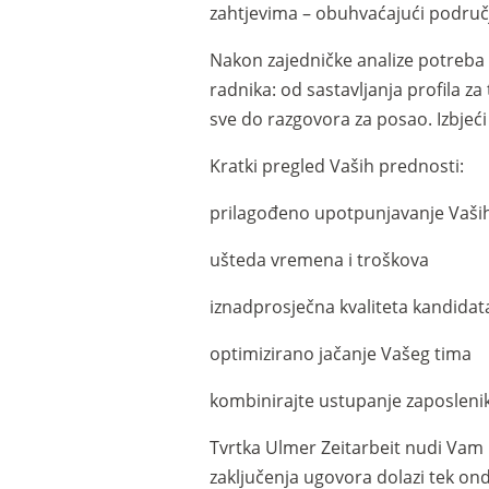
zahtjevima – obuhvaćajući područj
Nakon zajedničke analize potreba i
radnika: od sastavljanja profila z
sve do razgovora za posao. Izbjeći
Kratki pregled Vaših prednosti:
prilagođeno upotpunjavanje Vaši
ušteda vremena i troškova
iznadprosječna kvaliteta kandidat
optimizirano jačanje Vašeg tima
kombinirajte ustupanje zaposleni
Tvrtka Ulmer Zeitarbeit nudi Vam
zaključenja ugovora dolazi tek ond