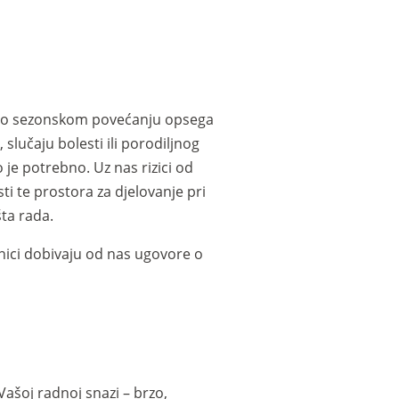
adi o sezonskom povećanju opsega
 slučaju bolesti ili porodiljnog
je potrebno. Uz nas rizici od
ti te prostora za djelovanje pri
ta rada.
enici dobivaju od nas ugovore o
ašoj radnoj snazi – brzo,