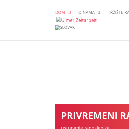
traženje
posla
DOM
O NAMA
TRŽIŠTE R
Inicijativa
prijava
kontakt
PRIVREMENI R
ustupanje zaposlenika