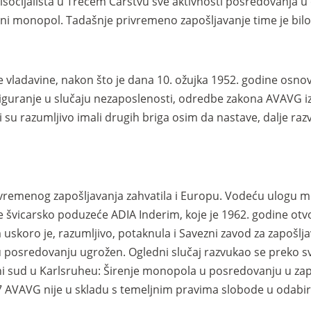
socijalista u Trećem Carstvu sve aktivnosti posredovanja u
i monopol. Tadašnje privremeno zapošljavanje time je bilo 
vladavine, nakon što je dana 10. ožujka 1952. godine osnov
siguranje u slučaju nezaposlenosti, odredbe zakona AVAVG i
su razumljivo imali drugih briga osim da nastave, dalje razvi
vremenog zapošljavanja zahvatila i Europu. Vodeću ulogu
e švicarsko poduzeće ADIA Inderim, koje je 1962. godine ot
 uskoro je, razumljivo, potaknula i Savezni zavod za zapošl
 u posredovanju ugrožen. Ogledni slučaj razvukao se preko sv
ni sud u Karlsruheu: Širenje monopola u posredovanju u za
 AVAVG nije u skladu s temeljnim pravima slobode u odabi