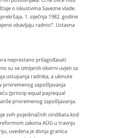
irnih poslovnjaka. Crne ovce nisu
eštaje o iskustvima Savezne vlade.
 prekršaja. 1. siječnja 1982. godine
jeno obavljaju radnici“. Ustavna
mora neprestano prilagođavati
o su se izmijenili okvirni uvjeti za
nja ustupanja radnika, a ukinute
av privremenog zapošljavanja
ću (princip equal pay/equal
ranše privremenog zapošljavanja.
e svih pojedinačnih sindikata kod
om reformom zakona AÜG u travnju
nju, uvedena je donja granica