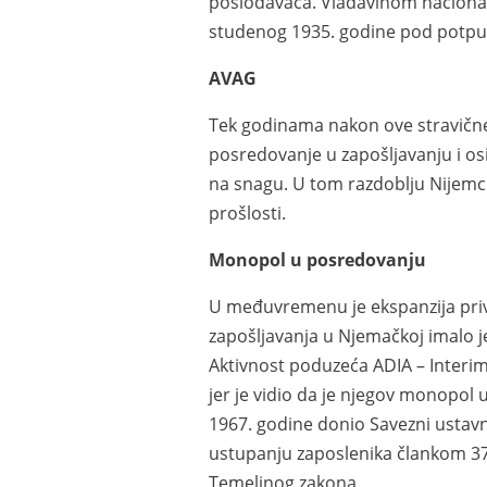
poslodavaca. Vladavinom nacional
studenog 1935. godine pod potpun
AVAG
Tek godinama nakon ove stravične 
posredovanje u zapošljavanju i o
na snagu. U tom razdoblju Nijemci 
prošlosti.
Monopol u posredovanju
U međuvremenu je ekspanzija pri
zapošljavanja u Njemačkoj imalo j
Aktivnost poduzeća ADIA – Interim
jer je vidio da je njegov monopol
1967. godine donio Savezni ustav
ustupanju zaposlenika člankom 37
Temeljnog zakona.