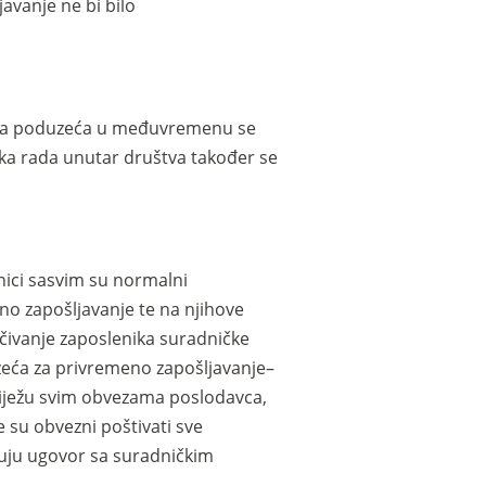
avanje ne bi bilo
ćina poduzeća u međuvremenu se
ika rada unutar društva također se
nici sasvim su normalni
o zapošljavanje te na njihove
učivanje zaposlenika suradničke
eća za privremeno zapošljavanje–
liježu svim obvezama poslodavca,
 su obvezni poštivati sve
čuju ugovor sa suradničkim