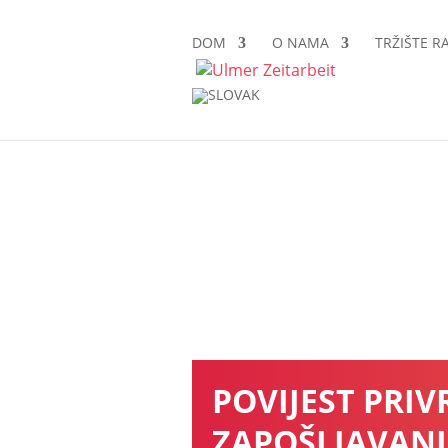
traženje
posla
DOM
O NAMA
TRŽIŠTE R
Inicijativa
prijava
kontakt
POVIJEST PRI
ZAPOŠLJAVAN