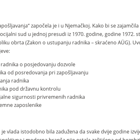
pošljavanja“ započela je i u Njemačkoj. Kako bi se zajamčil
socijalni sud u jednoj presudi iz 1970. godine, godine 1972. 
obliku obrta (Zakon o ustupanju radnika – skraćeno AÜG). 
jeve:
 radnika o posjedovanju dozvole
ika od posredovanja pri zapošljavanju
anja radnika
dnika pod državnu kontrolu
ijalne sigurnosti privremenih radnika
zemne zaposlenike
 vlada istodobno bila zadužena da svake dvije godine izvij