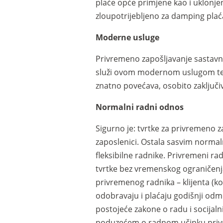
plaće opće primjene kao i uklonjen
zloupotrijebljeno za damping plać
Moderne usluge
Privremeno zapošljavanje sastavn
služi ovom modernom uslugom te je
znatno povećava, osobito zaključi
Normalni radni odnos
Sigurno je: tvrtke za privremeno
zaposlenici. Ostala sasvim norma
fleksibilne radnike. Privremeni r
tvrtke bez vremenskog ograničenj
privremenog radnika – klijenta (k
odobravaju i plaćaju godišnji odmo
postojeće zakone o radu i socijal
poduzećem o radnom učinku priv