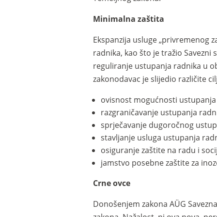
Minimalna zaštita
Ekspanzija usluge „privremenog za
radnika, kao što je tražio Savezni 
reguliranje ustupanja radnika u 
zakonodavac je slijedio različite cil
ovisnost mogućnosti ustupanja
razgraničavanje ustupanja radn
sprječavanje dugoročnog ustup
stavljanje usluga ustupanja ra
osiguranje zaštite na radu i soc
jamstvo posebne zaštite za ino
Crne ovce
Donošenjem zakona AÜG Savezna je