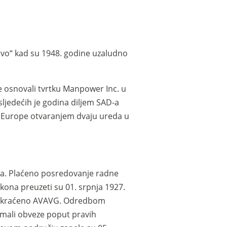
i ovo“ kad su 1948. godine uzaludno
ne osnovali tvrtku Manpower Inc. u
ljedećih je godina diljem SAD-a
do Europe otvaranjem dvaju ureda u
ta. Plaćeno posredovanje radne
kona preuzeti su 01. srpnja 1927.
i, skraćeno AVAVG. Odredbom
 imali obveze poput pravih