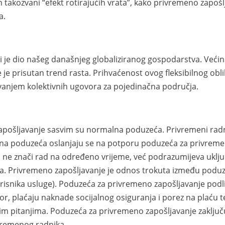
 takozvani “efekt rotirajućih vrata”, kako privremeno zapošlj
a.
i je dio našeg današnjeg globaliziranog gospodarstva. Ve
 prisutan trend rasta. Prihvaćenost ovog fleksibilnog obl
vanjem kolektivnih ugovora za pojedinačna područja.
 zapošljavanje sasvim su normalna poduzeća. Privremeni rad
lna poduzeća oslanjaju se na potporu poduzeća za privremen
ad ne znači rad na određeno vrijeme, već podrazumijeva uklj
a. Privremeno zapošljavanje je odnos trokuta između poduz
orisnika usluge). Poduzeća za privremeno zapošljavanje pod
r, plaćaju naknade socijalnog osiguranja i porez na plaću te
nim pitanjima. Poduzeća za privremeno zapošljavanje zaklju
remenog radnika.