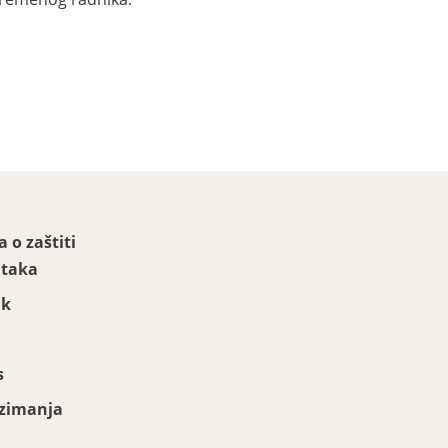
a o zaštiti
taka
ak
s
zimanja