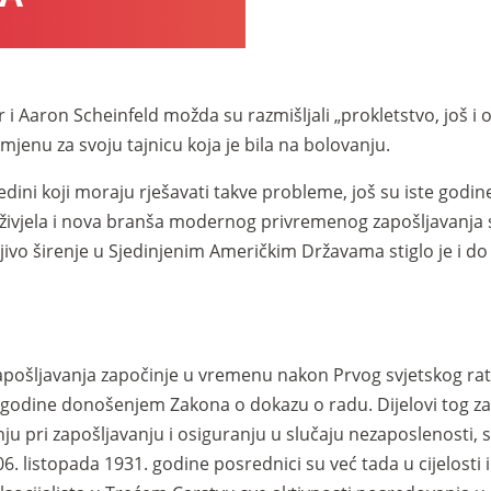
r i Aaron Scheinfeld možda su razmišljali „prokletstvo, još 
mjenu za svoju tajnicu koja je bila na bolovanju.
jedini koji moraju rješavati takve probleme, još su iste godi
aživjela i nova branša modernog privremenog zapošljavanja s
jivo širenje u Sjedinjenim Američkim Državama stiglo je i 
pošljavanja započinje u vremenu nakon Prvog svjetskog ra
. godine donošenjem Zakona o dokazu o radu. Dijelovi tog za
ju pri zapošljavanju i osiguranju u slučaju nezaposlenost
. listopada 1931. godine posrednici su već tada u cijelosti