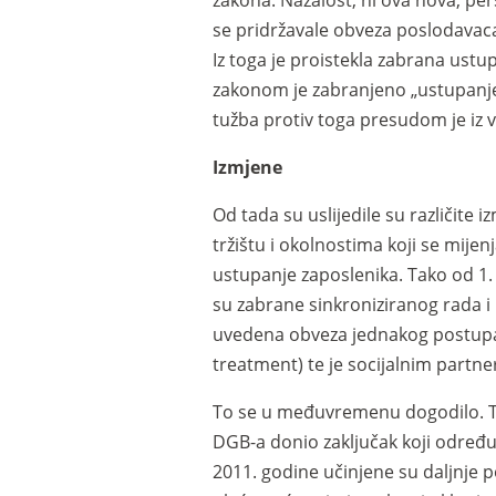
zakona. Nažalost, ni ova nova, pe
se pridržavale obveza poslodavaca i
Iz toga je proistekla zabrana ustup
zakonom je zabranjeno „ustupanje
tužba protiv toga presudom je iz v
Izmjene
Od tada su uslijedile su različit
tržištu i okolnostima koji se mijen
ustupanje zaposlenika. Tako od 1. 
su zabrane sinkroniziranog rada i
uvedena obveza jednakog postupan
treatment) te je socijalnim part
To se u međuvremenu dogodilo. Ta
DGB-a donio zaključak koji određ
2011. godine učinjene su daljnje 