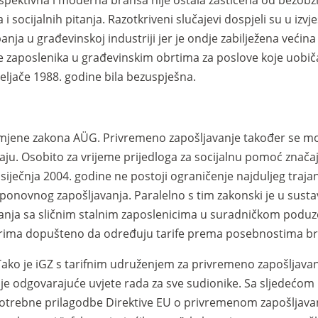
rspektivna i moderna branša nije ostala zaštićena od bezobz
 socijalnih pitanja. Razotkriveni slučajevi dospjeli su u izvj
anja u građevinskoj industriji jer je ondje zabilježena većina
 zaposlenika u građevinskim obrtima za poslove koje uobiča
eljače 1988. godine bila bezuspješna.
e izmjene zakona AÜG. Privremeno zapošljavanje također se 
jaju. Osobito za vrijeme prijedloga za socijalnu pomoć značajn
siječnja 2004. godine ne postoji ograničenje najduljeg traja
 ponovnog zapošljavanja. Paralelno s tim zakonski je u sust
ja sa sličnim stalnim zaposlenicima u suradničkom poduze
nerima dopušteno da određuju tarife prema posebnostima b
ko je iGZ s tarifnim udruženjem za privremeno zapošljavanj
uje odgovarajuće uvjete rada za sve sudionike. Sa sljedeć
potrebne prilagodbe Direktive EU o privremenom zapošljava