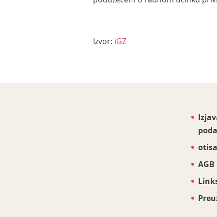
Izvor:
iGZ
Izjav
poda
otis
AGB
Link
Preu