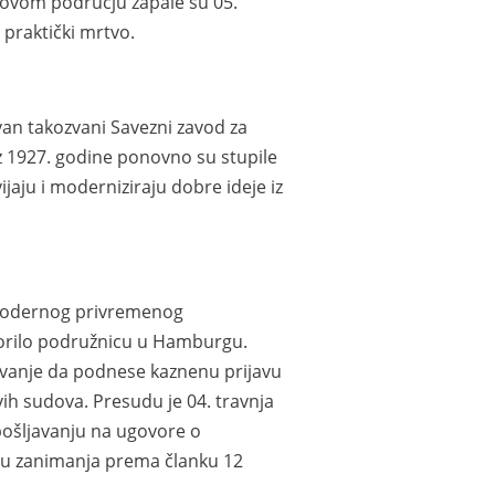
 ovom području zapale su 05.
praktički mrtvo.
an takozvani Savezni zavod za
z 1927. godine ponovno su stupile
jaju i moderniziraju dobre ideje iz
 modernog privremenog
vorilo podružnicu u Hamburgu.
javanje da podnese kaznenu prijavu
ih sudova. Presudu je 04. travnja
pošljavanju na ugovore o
ru zanimanja prema članku 12